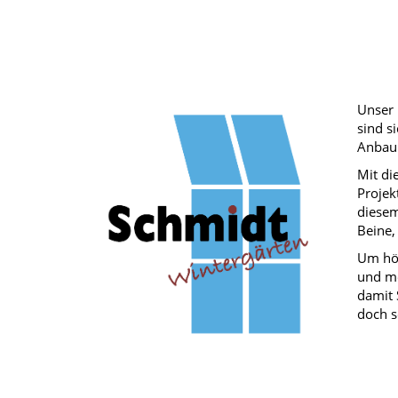
Unser 
sind s
Anbau 
Mit di
Projek
diesem
Beine,
Um höc
und mo
damit 
doch s